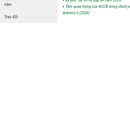
»
Kỷ yếu - đề thi và đáp án năm 2026
năm
»
Tầm quan trọng của NCCB trong chinh p
Artemis II (2026)
Trao đổi