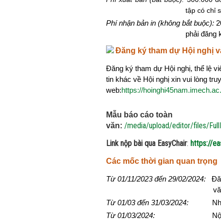
tập có chỉ 
Phí nhận bản in (không bắt buộc):
2
phải đăng 
Đăng ký tham dự Hội nghị v
Đăng ký tham dự Hội nghị, thể lệ vi
tin khác về Hội nghị xin vui lòng tru
web:
https://hoinghi45nam.imech.ac
Mẫu báo cáo toàn
/media/upload/editor/files/F
văn:
Link nộp bài qua EasyChair
:
https://e
Các mốc thời gian quan trọng
Từ 01/11/2023 đến 29/02/2024:
Đăng
vă
Từ 01/03 đến 31/03/2024:
Nhận gi
Từ 01/03/2024:
Nộp hội ng