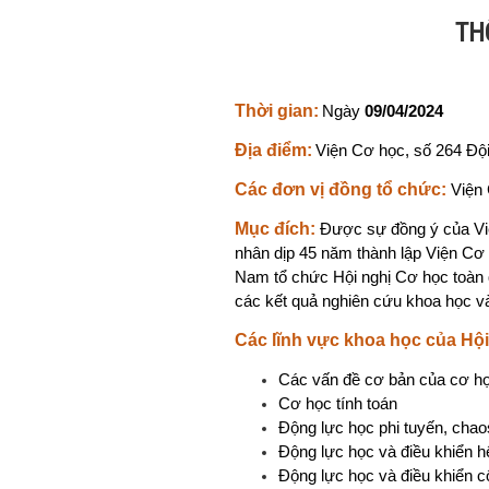
TH
Thời gian:
Ngày
09/04/2024
Địa điểm:
Viện Cơ học, số 264 Độ
Các đơn vị đồng tổ chức:
Viện
Mục đích:
Được sự đồng ý của V
nhân dịp 45 năm thành lập Viện Cơ 
Nam tổ chức Hội nghị Cơ học toàn q
các kết quả nghiên cứu khoa học và
Các lĩnh vực khoa học của Hội
Các vấn đề cơ bản của cơ h
Cơ học tính toán
Động lực học phi tuyến, chao
Động lực học và điều khiển h
Động lực học và điều khiển c