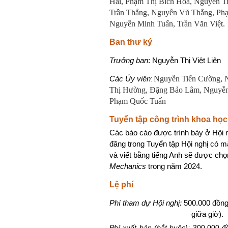
Hải, Phạm Thị Bích Hòa, Nguyễn T
Trần Thắng, Nguyễn Vũ Thắng, Ph
Nguyễn Minh Tuấn, Trần Văn Việt.
Ban thư ký
T
rưởng ban
: Nguyễn Thị Việt Liên
Nguyễn Tiến Cường, 
Các Ủy viên
:
Thị Hường, Đặng Bảo Lâm, Nguyễn
Phạm Quốc Tuấn
Tuyển tập công trình khoa học
Các báo cáo được trình bày ở Hội n
đăng trong Tuyển tập Hội nghị có 
và viết bằng tiếng Anh sẽ được chọ
Mechanics
trong năm 2024.
Lệ phí
Phí tham dự Hội nghị:
500.000 đồng 
giữa giờ).
Phí xuất bản (bắt buộc):
300.000 đ