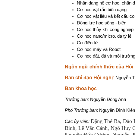
Nhận dạng hệ cơ học, chẩn đ
Cơ học vật rắn biến dạng
Cơ học vật liệu và kết cấu c
Động lực học sông - biển
Cơ học thủy khí công nghiệp
Cơ học nano/micro, đa tỷ lệ
Cơ điện tử
Cơ học máy và Robot
Cơ học đất, đá và môi trường
Ngôn ngữ chính thức của Hội 
Ban chỉ đạo Hội nghị:
Nguyễn Ti
Ban khoa học
Trưởng ban:
Nguyễn Đông Anh
Phó Trưởng ban
: Nguyễn Đình Kiê
Đặng Thế Ba, Đào 
Các ủy viên:
Bình, Lê Văn Cảnh, Ngô Huy 
Nguyễn Đức Cương, Nguyễn Ph