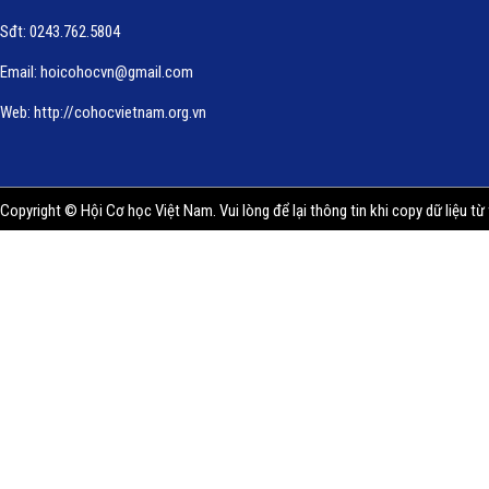
Sđt: 0243.762.5804
Email:
hoicohocvn@gmail.com
Web:
http://cohocvietnam.org.vn
Copyright © Hội Cơ học Việt Nam. Vui lòng để lại thông tin khi copy dữ liệu từ