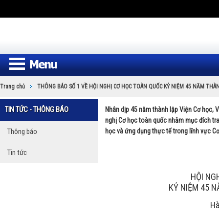
Trang chủ
THÔNG BÁO SỐ 1 VỀ HỘI NGHỊ CƠ HỌC TOÀN QUỐC KỶ NIỆM 45 NĂM THÀNH
TIN TỨC - THÔNG BÁO
Nhân dịp 45 năm thành lập Viện Cơ học, V
nghị Cơ học toàn quốc nhằm mục đích trao
Thông báo
học và ứng dụng thực tế trong lĩnh vực C
Tin tức
HỘI NG
KỶ NIỆM 45 
Hà