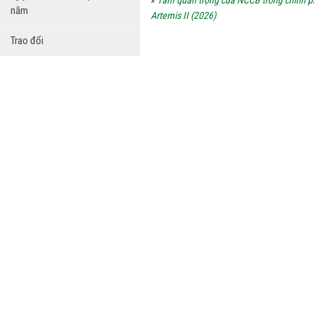
»
Tầm quan trọng của NCCB trong chinh p
năm
Artemis II (2026)
Trao đổi