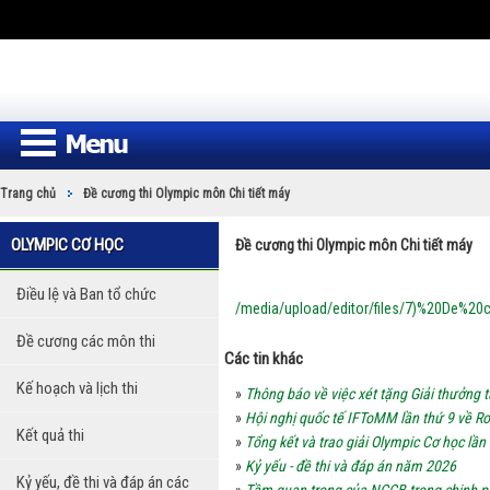
Trang chủ
Đề cương thi Olympic môn Chi tiết máy
OLYMPIC CƠ HỌC
Đề cương thi Olympic môn Chi tiết máy
Điều lệ và Ban tổ chức
/media/upload/editor/files/7)%20De%2
Đề cương các môn thi
Các tin khác
Kế hoạch và lịch thi
»
Thông báo về việc xét tặng Giải thưởng
»
Hội nghị quốc tế IFToMM lần thứ 9 về Ro
Kết quả thi
»
Tổng kết và trao giải Olympic Cơ học lần
»
Kỷ yếu - đề thi và đáp án năm 2026
Kỷ yếu, đề thi và đáp án các