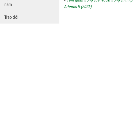
»
Tầm quan trọng của NCCB trong chinh p
năm
Artemis II (2026)
Trao đổi