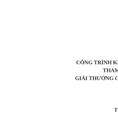
CÔNG TRÌNH K
THAM
GIẢI THƯỞNG
T