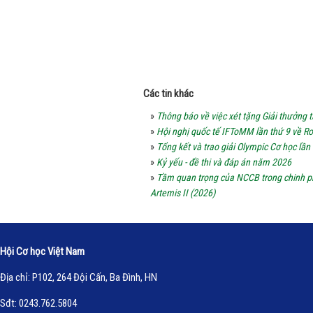
Các tin khác
»
Thông báo về việc xét tặng Giải thưởng
»
Hội nghị quốc tế IFToMM lần thứ 9 về Ro
»
Tổng kết và trao giải Olympic Cơ học lần
»
Kỷ yếu - đề thi và đáp án năm 2026
»
Tầm quan trọng của NCCB trong chinh p
Artemis II (2026)
Hội Cơ học Việt Nam
Địa chỉ: P102, 264 Đội Cấn, Ba Đình, HN
Sđt: 0243.762.5804