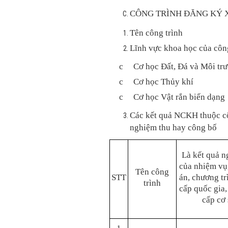
CÔNG TRÌNH ĐĂNG KÝ 
Tên công trình
Lĩnh vực khoa học của côn
c
Cơ học Đất, Đá và Môi
c
Cơ học Thủ
c
Cơ học Vật rắn b
Các kết quả NCKH thuộc cô
nghiệm thu hay công bố
Là kết quả n
của nhiệm vụ,
Tên công
S
TT
án, chương t
trình
cấp quốc gia,
cấp cơ 