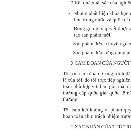
Kết quả xuất sắc của nghiê
-
Những phát hiện khoa học m
học trong nước và quốc tế c
-
Đóng góp giải quyết được v
tạo sản phẩm mới.
-
Sản phẩm được chuyển giao
-
Sản phẩm được ứng dụng phụ
CAM ĐOAN CỦA NGƯỜI 
T
ôi xin cam đoan: Công
trình
đă
là của tôi, do tôi trực tiếp nghiê
toàn phù hợp với bản gốc mà tô
thưởng cấp quốc gia, quốc tế n
thưởng
.
T
ôi cam kết không vi phạm quyề
hoàn toàn chịu trách nhiệm trước
XÁC NHẬN CỦA THỦ TR