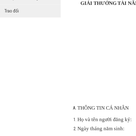
GIẢI THƯỞNG
TÀI N
Trao đổi
THÔNG TIN CÁ NHÂN
Họ và tên
người đăng ký
:
Ngày tháng năm sinh: